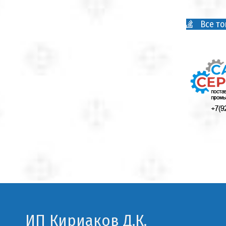
Все то
ИП Кириаков Д.К.