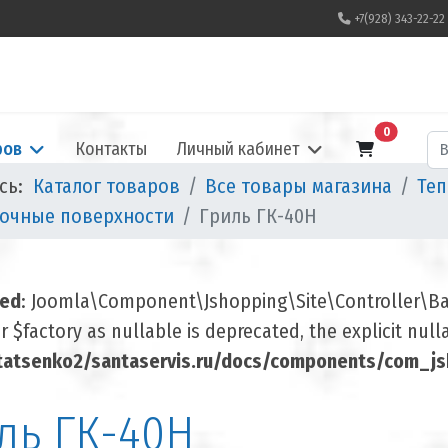
+7(928) 343-22-22
В корзину
0
По
ров
Контакты
Личный кабинет
есь:
Каталог товаров
Все товары магазина
Теп
очные поверхности
Гриль ГК-40Н
ted
: Joomla\Component\Jshopping\Site\Controller\Base
 $factory as nullable is deprecated, the explicit nul
atsenko2/santaservis.ru/docs/components/com_jsh
ль ГК-40Н