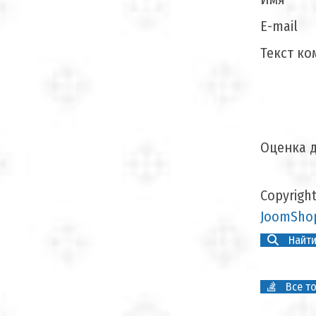
E-mail
Текст ко
Оценка д
Copyrigh
JoomShop
Найти
Все то