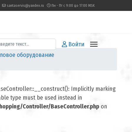
santaservis@yandex.ru
Пн - Пт с 9:00 до 17:00 MSK
иск
Войти
ловое оборудование
Controller::__construct(): Implicitly marking
lable type must be used instead in
opping/Controller/BaseController.php
on