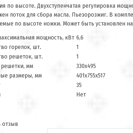
я по высоте. Двухступенчатая регулировка мощно
ен лоток для сбора масла. Пьезорозжиг. В компл
емые по высоте ножки. Может быть установлен на
максимальная мощность, кВт
6,6
во горелок, шт.
1
во решеток, шт.
1
 решетки, мм
330х495
ные размеры, мм
401х755х517
г
35
й
Нет
ь отзыв