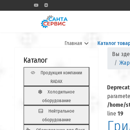
Главная
Каталог това
Вы зд
Каталог
Жар
Продукция компании
RADAX
Depreca
Холодильное
parameter
оборудование
/home/st
Нейтральное
line
19
оборудование
Гри