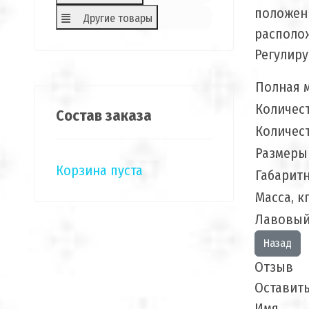
положени
Другие товары
располож
Регулиру
Полная 
Количест
Состав заказа
Количест
Размеры
Корзина пуста
Габарит
Масса, к
Лавовы
Отзыв
Оставит
Имя