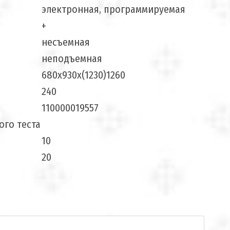
электронная, программируемая
+
несъемная
неподъемная
680х930х(1230)1260
240
110000019557
ого теста
10
20