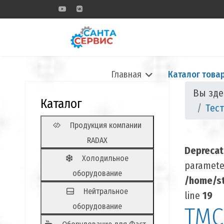
Главная
Каталог това
Вы зд
Каталог
Тес
Продукция компании
RADAX
Depreca
Холодильное
parameter
оборудование
/home/st
Нейтральное
line
19
оборудование
ТМС