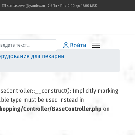
santaservis@yandex.ru
Пн - Пт с 9:00 до 17:00 MSK
иск
Войти
рудование для пекарни
Controller::__construct(): Implicitly marking
lable type must be used instead in
opping/Controller/BaseController.php
on