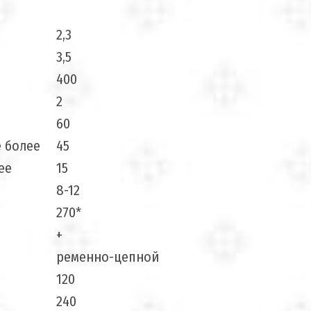
2,3
3,5
400
2
60
е более
45
ее
15
8-12
270*
+
ременно-цепной
120
240