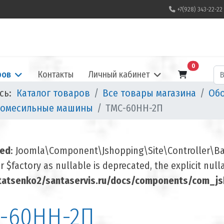
+7(928) 343-22-22
В корзину
0
По
ров
Контакты
Личный кабинет
есь:
Каталог товаров
Все товары магазина
Обо
томесильные машины
ТМС-60НН-2П
ted
: Joomla\Component\Jshopping\Site\Controller\Base
 $factory as nullable is deprecated, the explicit nul
atsenko2/santaservis.ru/docs/components/com_jsh
-60НН-2П