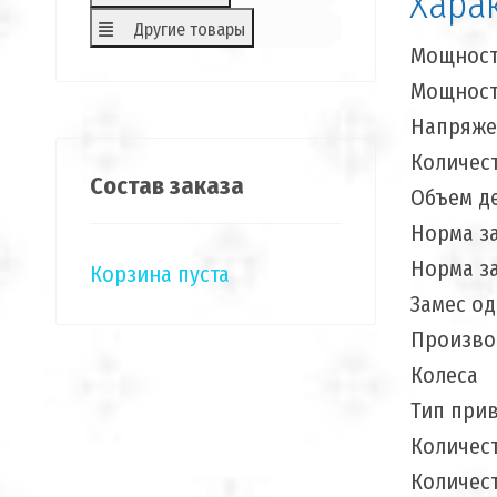
Хара
Другие товары
Мощность
Мощность
Напряже
Количес
Состав заказа
Объем де
Норма за
Норма за
Корзина пуста
Замес од
Производ
Колеса
Тип при
Количест
Количест