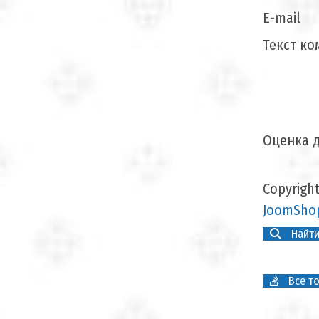
E-mail
Текст ко
Оценка д
Copyrigh
JoomShop
Найти
Все то