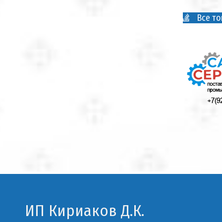
Все то
ИП Кириаков Д.К.