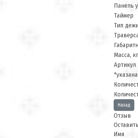
Панель 
Таймер
Тип деж
Траверс
Габарит
Масса, к
Артикул
*указана
Количест
Количест
Отзыв
Оставит
Имя