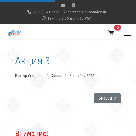
+7(928) 343-22-22
santaservis@yandex.ru
Пн - Пт с 9:00 до 17:00 MSK
В корзину
0
Акция 3
Виктор Стаценко
Акции
21 ноября 2022
Следующий: Акция 3 
Вперед
Внимание!