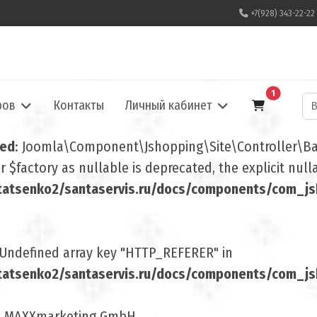
+7(928) 343-22-22
В корзину
1
По
ров
Контакты
Личный кабинет
ted
: Joomla\Component\Jshopping\Site\Controller\Base
 $factory as nullable is deprecated, the explicit nul
atsenko2/santaservis.ru/docs/components/com_jsh
 Undefined array key "HTTP_REFERER" in
atsenko2/santaservis.ru/docs/components/com_jsho
t MAXXmarketing GmbH