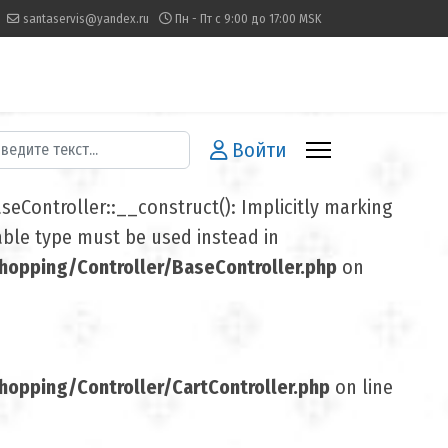
santaservis@yandex.ru
Пн - Пт с 9:00 до 17:00 MSK
иск
Войти
Controller::__construct(): Implicitly marking
lable type must be used instead in
opping/Controller/BaseController.php
on
pping/Controller/CartController.php
on line