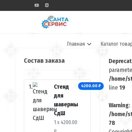
Главная
Каталог това
Состав заказа
Depreca
parameter
/home/st
Стенд
4200.00 ₽
line
19
для
шавермы
Warning
:
СдШ
/home/st
1 x 4200.00
78
₽
Copyrigh