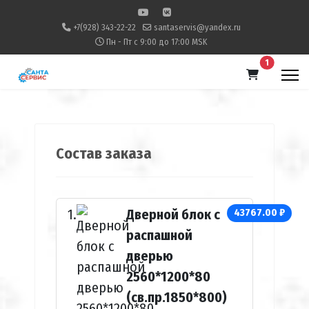
+7(928) 343-22-22
santaservis@yandex.ru
Пн - Пт с 9:00 до 17:00 MSK
В корзину
1
Состав заказа
Дверной блок с
43767.00 ₽
распашной
дверью
2560*1200*80
(св.пр.1850*800)