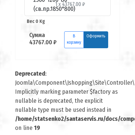
1 x 43767.00 ₽
Вес 0 Kg
Сумма
В
Оформить
43767.00 ₽
корзину
Deprecated
:
Joomla\Component\Jshopping\Site\Controller\B
Implicitly marking parameter $factory as
nullable is deprecated, the explicit
nullable type must be used instead in
/home/statsenko2/santaservis.ru/docs/comp
on line
19