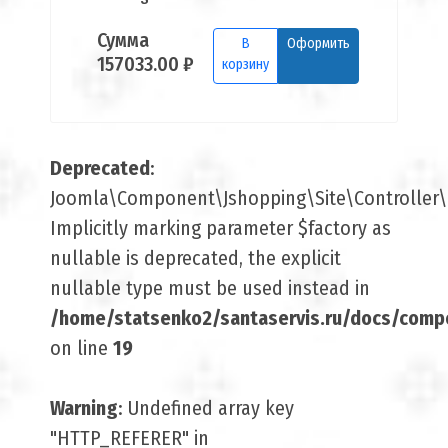
Сумма
В
Оформить
157033.00 ₽
корзину
Deprecated
:
Joomla\Component\Jshopping\Site\Controller\B
Implicitly marking parameter $factory as
nullable is deprecated, the explicit
nullable type must be used instead in
/home/statsenko2/santaservis.ru/docs/comp
on line
19
Warning
: Undefined array key
"HTTP_REFERER" in