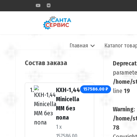
Главная
Каталог това
Состав заказа
Depreca
parameter
/home/st
КХН-1,44
157586.00 ₽
line
19
Minicella
ММ без
Warning
:
пола
/home/st
1 x
78
157586.00
Copyrigh