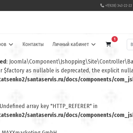
+7(928) 343-22-22
В корзину
1
По
ров
Контакты
Личный кабинет
ted
: Joomla\Component\Jshopping\Site\Controller\Base
 $factory as nullable is deprecated, the explicit nul
atsenko2/santaservis.ru/docs/components/com_jsh
 Undefined array key "HTTP_REFERER" in
atsenko2/santaservis.ru/docs/components/com_jsho
t MAXXmarketing GmbH