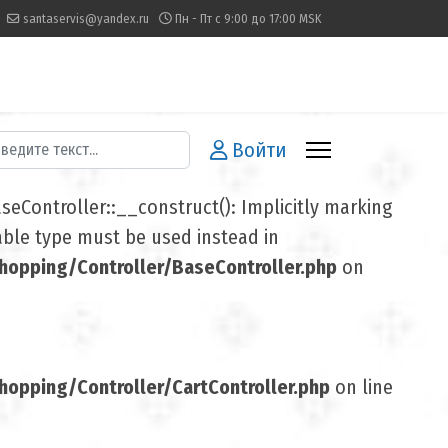
santaservis@yandex.ru
Пн - Пт с 9:00 до 17:00 MSK
иск
Войти
Controller::__construct(): Implicitly marking
lable type must be used instead in
opping/Controller/BaseController.php
on
pping/Controller/CartController.php
on line