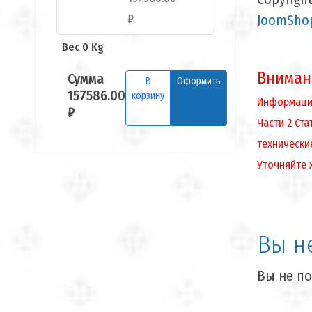
₽
JoomShop
Вес 0 Kg
Вниман
Сумма
В
Оформить
157586.00
корзину
Информация
₽
Части 2 Ст
технически
Уточняйте 
Вы н
Вы не по