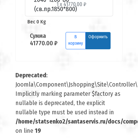
1 x 41770.00 ₽
Вес 0 Kg
Сумма
В
Оформить
41770.00 ₽
корзину
Deprecated
:
Joomla\Component\Jshopping\Site\Controller\B
Implicitly marking parameter $factory as
nullable is deprecated, the explicit
nullable type must be used instead in
/home/statsenko2/santaservis.ru/docs/comp
on line
19