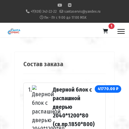
+7(928) 343-22-22
santaservis@yandex.ru
Пн - Пт с 9:00 до 17:00 MSK
В корзину
1
Состав заказа
Дверной блок с
41770.00 ₽
распашной
дверью
2040*1200*80
(св.пр.1850*800)