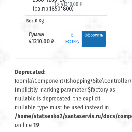
1 x 41310.00 ₽
Вес 0 Kg
Сумма
В
Оформить
41310.00 ₽
корзину
Deprecated
:
Joomla\Component\Jshopping\Site\Controller\B
Implicitly marking parameter $factory as
nullable is deprecated, the explicit
nullable type must be used instead in
/home/statsenko2/santaservis.ru/docs/comp
on line
19