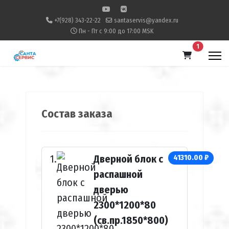
+7(928) 343-22-22
santaservis@yandex.ru
Пн - Пт с 9:00 до 17:00 MSK
В корзину
1
Состав заказа
Дверной блок с
41310.00 ₽
распашной
дверью
2300*1200*80
(св.пр.1850*800)