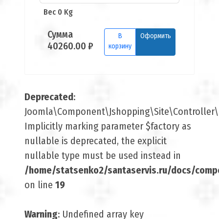
Вес 0 Kg
Сумма
В
Оформить
40260.00 ₽
корзину
Deprecated
:
Joomla\Component\Jshopping\Site\Controller\B
Implicitly marking parameter $factory as
nullable is deprecated, the explicit
nullable type must be used instead in
/home/statsenko2/santaservis.ru/docs/comp
on line
19
Warning
: Undefined array key