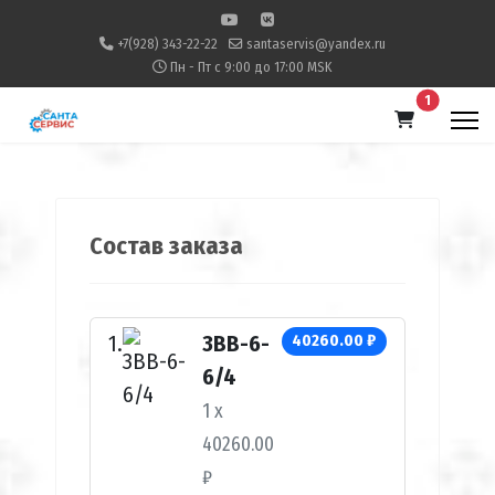
+7(928) 343-22-22
santaservis@yandex.ru
Пн - Пт с 9:00 до 17:00 MSK
В корзину
1
Состав заказа
ЗВВ-6-
40260.00 ₽
6/4
1 x
40260.00
₽