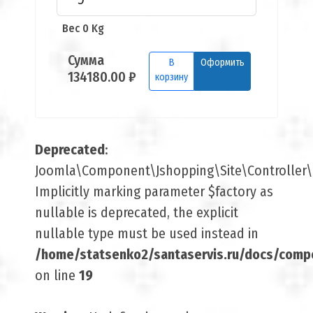
Вес 0 Kg
Сумма
В
Оформить
134180.00 ₽
корзину
Deprecated
:
Joomla\Component\Jshopping\Site\Controller\B
Implicitly marking parameter $factory as
nullable is deprecated, the explicit
nullable type must be used instead in
/home/statsenko2/santaservis.ru/docs/comp
on line
19