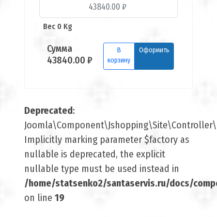
43840.00 ₽
Вес 0 Kg
Сумма
В
Оформить
43840.00 ₽
корзину
Deprecated
:
Joomla\Component\Jshopping\Site\Controller\B
Implicitly marking parameter $factory as
nullable is deprecated, the explicit
nullable type must be used instead in
/home/statsenko2/santaservis.ru/docs/comp
on line
19