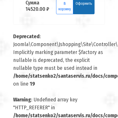
Сумма
В
Оформить
14520.00 ₽
корзину
Deprecated
:
Joomla\Component\Jshopping\Site\Controller\B
Implicitly marking parameter $factory as
nullable is deprecated, the explicit
nullable type must be used instead in
/home/statsenko2/santaservis.ru/docs/comp
on line
19
Warning
: Undefined array key
"HTTP_REFERER" in
/home/statsenko2/santaservis.ru/docs/compo