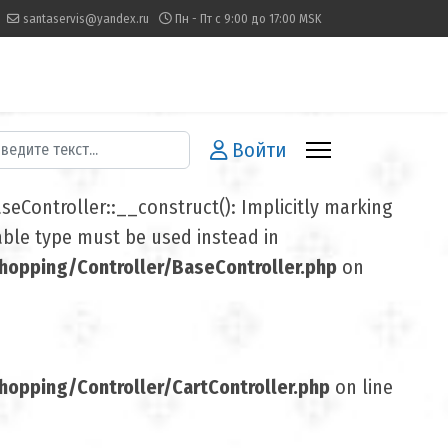
santaservis@yandex.ru
Пн - Пт с 9:00 до 17:00 MSK
иск
Войти
Controller::__construct(): Implicitly marking
lable type must be used instead in
opping/Controller/BaseController.php
on
pping/Controller/CartController.php
on line