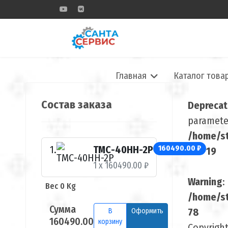
Главная
Каталог това
Состав заказа
Depreca
parameter
/home/st
ТМС-40НН-2Р
160490.00 ₽
line
19
1 x 160490.00 ₽
Warning
:
Вес 0 Kg
/home/st
Сумма
78
В
Оформить
160490.00
корзину
Copyrigh