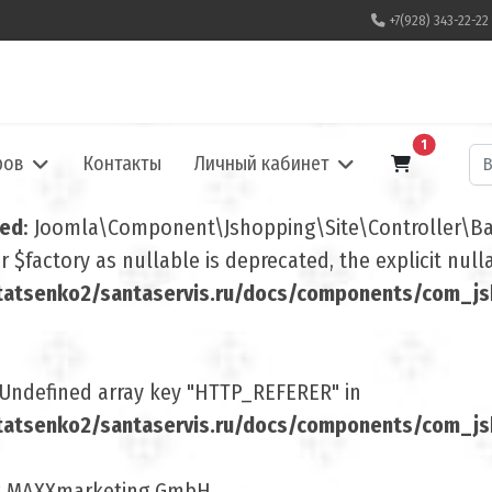
+7(928) 343-22-22
В корзину
1
По
ров
Контакты
Личный кабинет
ted
: Joomla\Component\Jshopping\Site\Controller\Base
 $factory as nullable is deprecated, the explicit nul
atsenko2/santaservis.ru/docs/components/com_jsh
 Undefined array key "HTTP_REFERER" in
atsenko2/santaservis.ru/docs/components/com_jsho
t MAXXmarketing GmbH