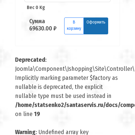
Вес 0 Kg
Сумма
В
Оформить
69630.00 ₽
корзину
Deprecated
:
Joomla\Component\Jshopping\Site\Controller\B
Implicitly marking parameter $factory as
nullable is deprecated, the explicit
nullable type must be used instead in
/home/statsenko2/santaservis.ru/docs/comp
on line
19
Warning
: Undefined array key