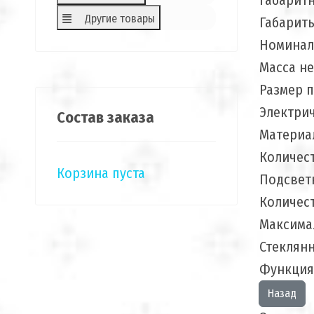
Габарит
Другие товары
Габариты
Номинал
Масса не
Размер 
Электри
Состав заказа
Материа
Количес
Корзина пуста
Подсвет
Количест
Максима
Стеклян
Функция