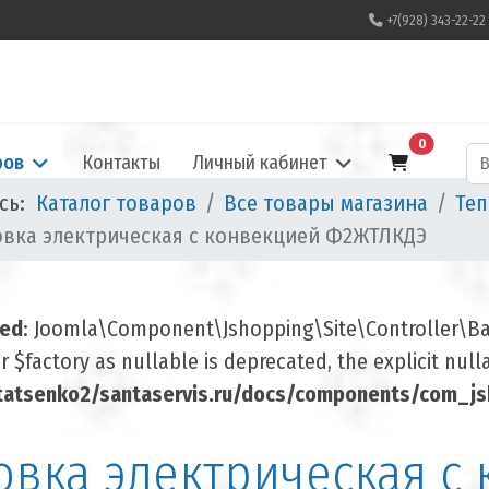
+7(928) 343-22-22
В корзину
0
По
ров
Контакты
Личный кабинет
есь:
Каталог товаров
Все товары магазина
Теп
овка электрическая с конвекцией Ф2ЖТЛКДЭ
ted
: Joomla\Component\Jshopping\Site\Controller\Base
 $factory as nullable is deprecated, the explicit nul
atsenko2/santaservis.ru/docs/components/com_jsh
овка электрическая с