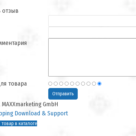
ь отзыв
мментария
ля товара
t MAXXmarketing GmbH
ping Download & Support
 товар в каталоге