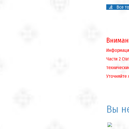
Все то
Вниман
Информация
Части 2 Ст
технически
Уточняйте 
Вы н