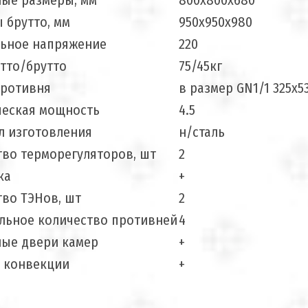
ные размеры, мм
800x800x680
 брутто, мм
950х950х980
ьное напряжение
220
тто/брутто
75/45кг
противня
в размер GN1/1 325х5
ческая мощность
4.5
л изготовления
н/сталь
тво терморегуляторов, шт
2
ка
+
во ТЭНов, шт
2
льное количество противней
4
ные двери камер
+
 конвекции
+