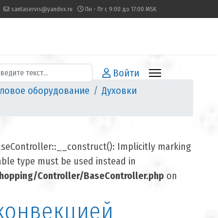
santaservis@yandex.ru
Пн - Пт с 9:00 до 17:00 MSK
иск
Войти
ловое оборудование
Духовки
Controller::__construct(): Implicitly marking
lable type must be used instead in
opping/Controller/BaseController.php
on
 конвекцией