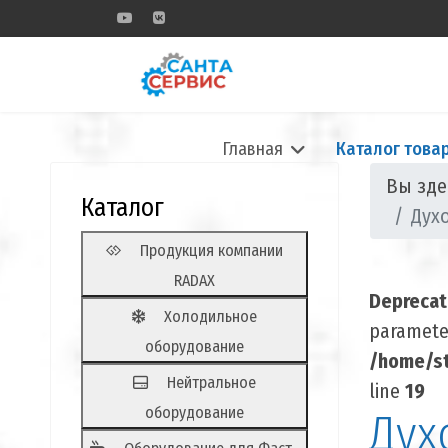
Главная
Каталог това
Вы зд
Каталог
Дух
Продукция компании
RADAX
Depreca
Холодильное
parameter
оборудование
/home/st
Нейтральное
line
19
оборудование
Дух